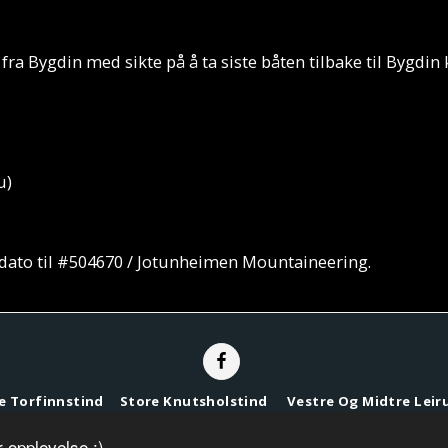
 fra Bygdin med sikte på å ta siste båten tilbake til Bygdi
u)
dato til #504670 / Jotunheimen Mountaineering.
e Torfinnstind
Store Knutsholstind
Vestre Og Midtre Lei
Copyright © 2026 Alle rettigheter reservert -
Jotunheimen Mountaineerin
 opplevelse :)