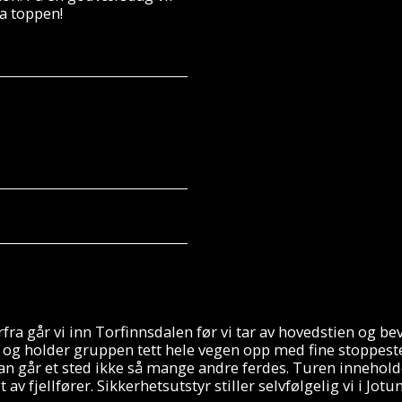
ra toppen!
rfra går vi inn Torfinnsdalen før vi tar av hovedstien og be
m og holder gruppen tett hele vegen opp med fine stoppeste
n går et sted ikke så mange andre ferdes. Turen inneholde
t av fjellfører. Sikkerhetsutstyr stiller selvfølgelig vi i