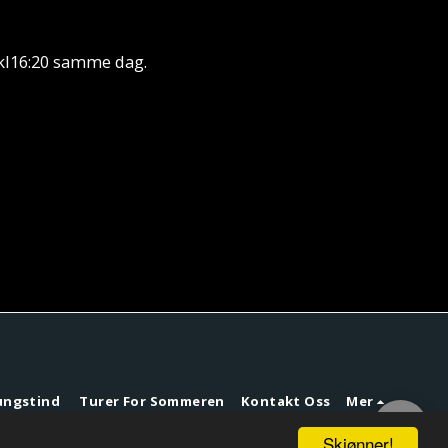
n kl16:20 samme dag.
rungstind
Turer For Sommeren
Kontakt Oss
Mer
g
Skjønner!