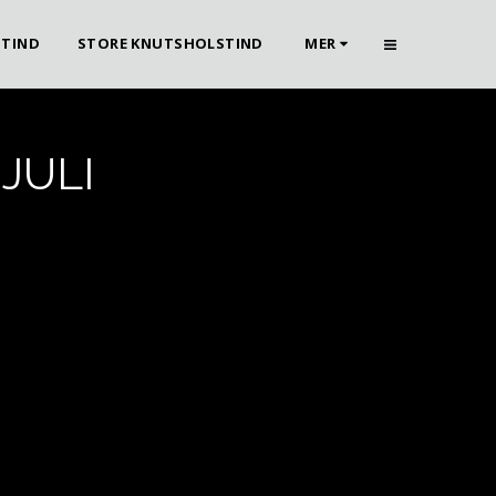
STIND
STORE KNUTSHOLSTIND
MER
JULI