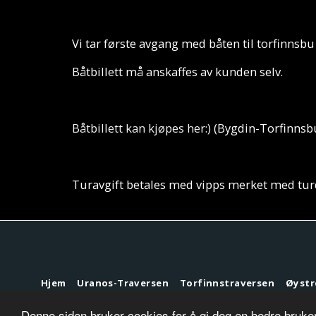
Vi tar første avgang med båten til torfinnsbu
Båtbillett må anskaffes av kunden selv.
Båtbillett kan kjøpes her:)
(Bygdin-Torfinnsb
Turavgift betales med vipps merket med tur
Hjem
Uranos-Traversen
Torfinnstraversen
Øystr
Denne siden bruker cookies for å gi deg en bedre bruker